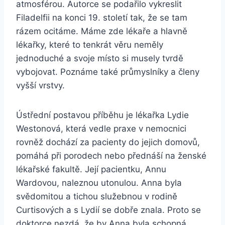
atmosférou. Autorce se podařilo vykreslit
Filadelfii na konci 19. století tak, že se tam
rázem ocitáme. Máme zde lékaře a hlavně
lékařky, které to tenkrát věru neměly
jednoduché a svoje místo si musely tvrdě
vybojovat. Poznáme také průmyslníky a členy
vyšší vrstvy.
Ústřední postavou příběhu je lékařka Lydie
Westonová, která vedle praxe v nemocnici
rovněž dochází za pacienty do jejich domovů,
pomáhá při porodech nebo přednáší na ženské
lékařské fakultě. Její pacientku, Annu
Wardovou, naleznou utonulou. Anna byla
svědomitou a tichou služebnou v rodině
Curtisových a s Lydií se dobře znala. Proto se
doktorce nezdá, že by Anna byla schopná