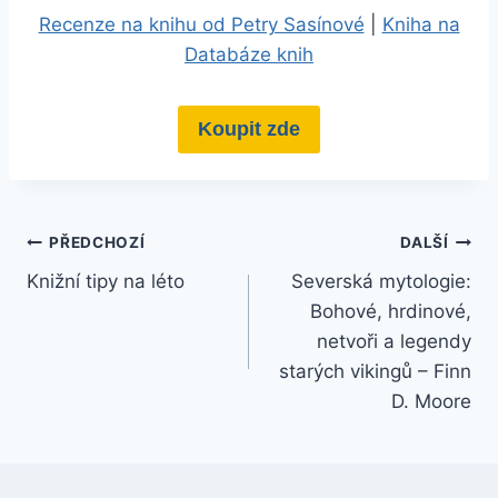
Recenze na knihu od Petry Sasínové
|
Kniha na
Databáze knih
Koupit zde
PŘEDCHOZÍ
DALŠÍ
Knižní tipy na léto
Severská mytologie:
Bohové, hrdinové,
netvoři a legendy
starých vikingů – Finn
D. Moore