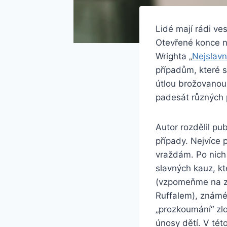
Lidé mají rádi
ve
Otevřené konce n
Wrighta „
Nejslavn
případům, které s
útlou brožovanou
padesát různých 
Autor rozdělil
publ
případy. Nejvíce 
vraždám. Po nich 
slavných kauz, kt
(vzpomeňme na zd
Ruffalem), známé 
„
prozkoumání
“
zlo
únosy dětí. V tét