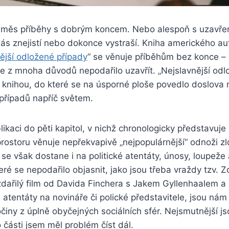
směs
příběhy s dobrým koncem. Nebo alespoň s uzavř
ás znejistí nebo
dokonce
vystraší. Kniha amerického au
ější odložené případy
“ se věnuje příběhům bez konce – 
e z mnoha důvodů nepodařilo uzavřít. „Nejslavnější odl
 knihou, do které se na úsporné ploše
povedlo
doslova 
případů napříč světem.
ikaci
do pěti kapitol, v nichž chronologicky představuje
prostoru věnuje nepřekvapivě „nejpopulárnější“ odnoži zl
se však dostane i na politické atentáty, únosy, loupeže
eré se nepodařilo objasnit, jako jsou třeba vraždy tzv. 
ařilý film od Davida Finchera s Jakem Gyllenhaalem 
atentáty na novináře či polické představitele, jsou nám
činy z úplně obyčejných sociálních sfér. Nejsmutnější j
o části jsem měl problém číst dál.