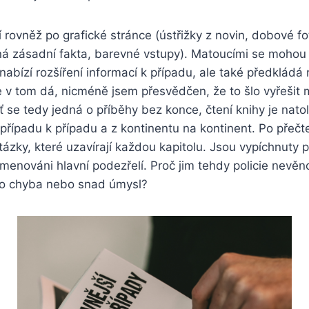
í rovněž po grafické stránce (ústřižky z novin, dobové f
ná
zásadní
fakta, barevné vstupy). Matoucími se mohou
nabízí rozšíření informací k případu, ale také předkládá
e v tom dá, nicméně jsem přesvědčen, že to šlo vyřešit
 se tedy jedná o příběhy bez konce, čtení knihy je natoli
případu k případu a z kontinentu na kontinent. Po přečt
tázky, které uzavírají každou kapitolu. Jsou vypíchnuty p
menováni hlavní podezřelí. Proč jim tehdy policie nevěn
to chyba nebo snad úmysl?