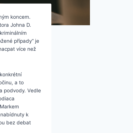
eným koncem.
tora Johna D.
kriminálním
ožené případy“ je
nacpat více než
 konkrétní
očinu, a to
 a podvody. Vedle
Zodiaca
a Markem
 nabídnuty k
sou bez debat