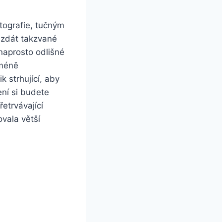
otografie, tučným
 zdát takzvané
 naprosto odlišné
 méně
k strhující, aby
ení si budete
řetrvávající
ovala větší