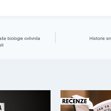
še biologie ovlivnila
Historie sm
ll