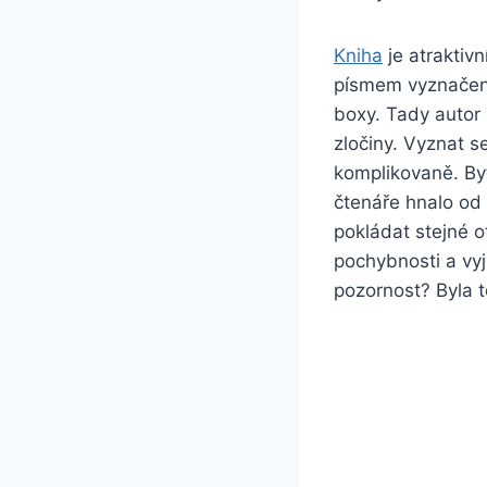
Kniha
je atraktivn
písmem vyznače
boxy. Tady autor 
zločiny. Vyznat s
komplikovaně. Byť
čtenáře hnalo od 
pokládat stejné o
pochybnosti a vyj
pozornost
?
Byla 