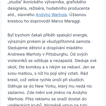
„studia“ ikonického výtvarníka, grafického
designéra, režiséra, hudebního producenta
atd., slavného
Andyho Warhola
. Úžasnou
kresbou ho doprovodil Marco Maraggi.
Byť bychom čekali příběh spalující energie,
výrazným prvkem je všudypřítomná samota.
Sledujeme dětství a dospívání mladého
Andrewa Warholy v Pittsburghu. Od svých
vrstevníků se odlišuje a nezapadá. Sleduje své
okolí, čte komiksy a s nikým se nebaví. Jen se
svou matkou, s níž ho pojí silný vztah. Rád
kreslí, což velice rychle úročí při studiích.
Stěhuje se do New Yorku, který mu nedá nic
zadarmo. Zde mění své jméno na Andyho
Warhola. Přes reklamu se snaží dostat do
uměleckých kruhů. Nicméně vstup na tuto