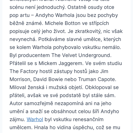
scénu není jednoduchý. Ostatně osudy otce
pop artu – Andyho Warhola jsou bez pochyby
běžně známé. Michele Botton ve střípcích
popisuje celý jeho život. Je zkratkovitý, nic však
nevynechá. Potkáváme slavné umělce, kterých
se kolem Warhola pohybovalo vskutku nemálo.
Byl producentem The Velvet Underground.
Přátelil se s Mickem Jaggerem. Ve svém studiu
The Factory hostil zástupy hostů jako Jim
Morrison, David Bowie nebo Truman Capote.
Miloval ženská i mužská objetí. Obklopoval se
přáteli, avšak ve své podstatě byl stále sám.
Autor samozřejmě nezapomíná ani na jeho
umění a snaží se obsáhnout celou šíři Andyho
zájmu.
Warhol
byl vskutku renesančním
umělcem. Hnala ho vidina úspěchu, což se mu